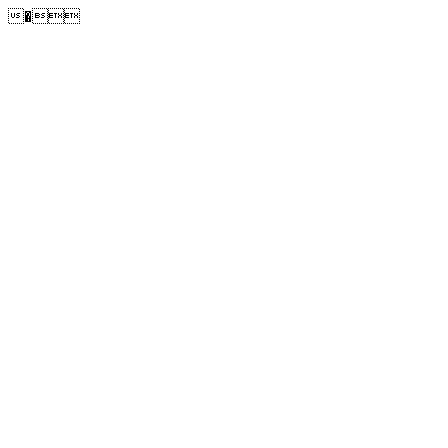
�