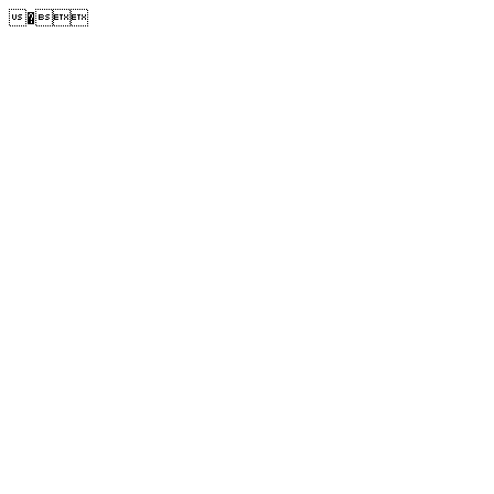
�