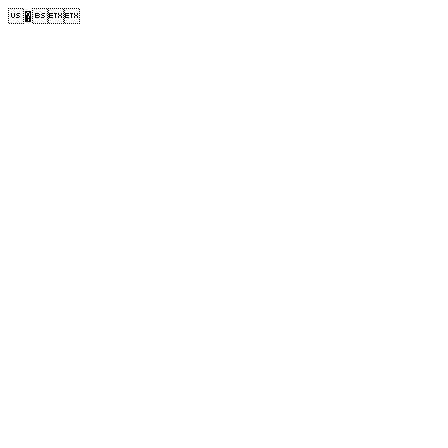
�