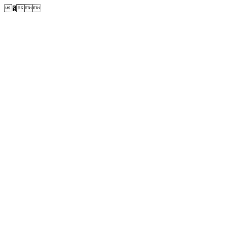
�