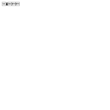
�