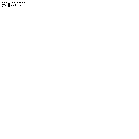
�