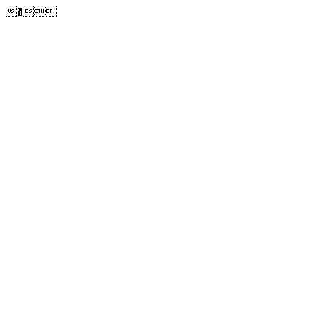
�