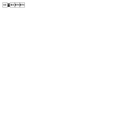
�