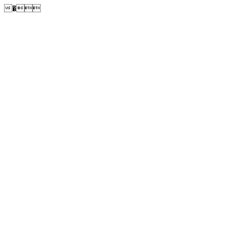
�