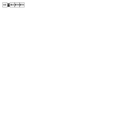
�