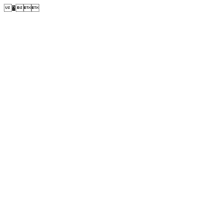
�