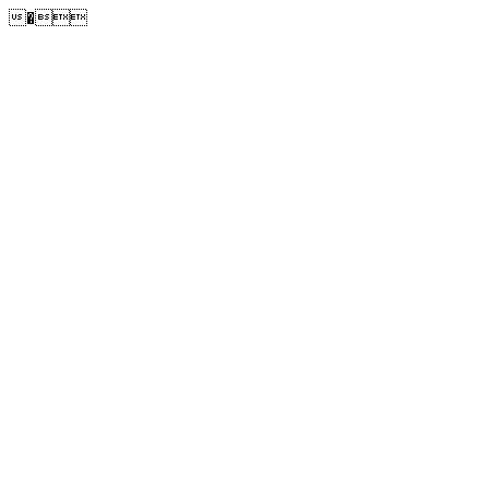
�