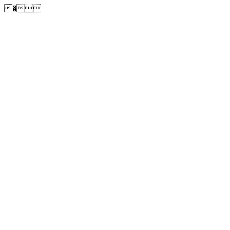
�