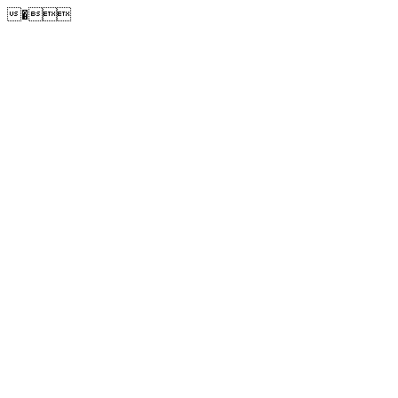
�