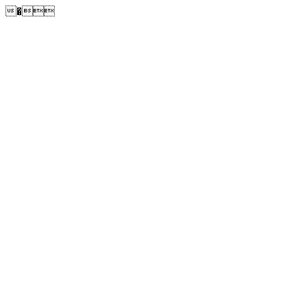
�