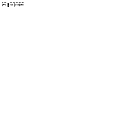
�