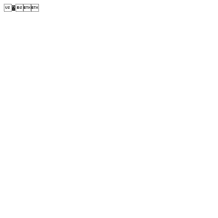
�