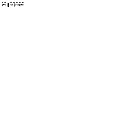
�