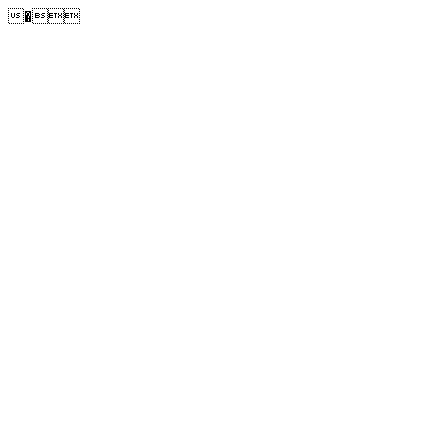
�