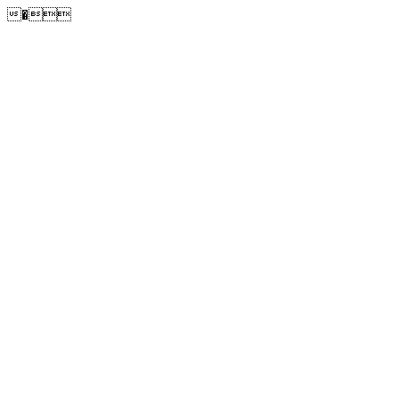
�