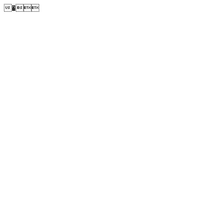
�