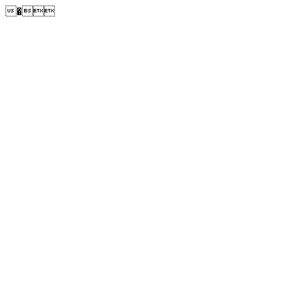
�