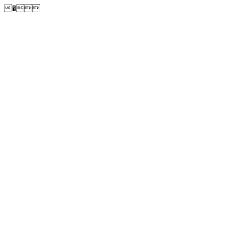
�